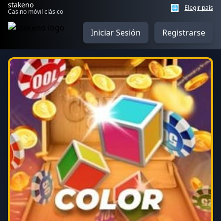
stakeno
🌐
Elegir país
Casino móvil clásico
Iniciar Sesión
Registrarse