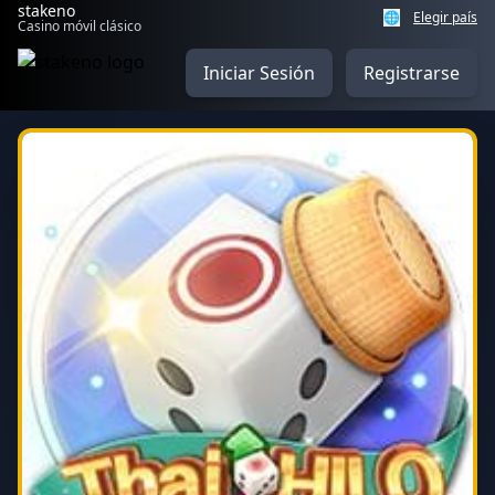
stakeno
🌐
Elegir país
Casino móvil clásico
Iniciar Sesión
Registrarse