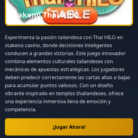
stakeno Thai HILO
Experimenta la pasión tailandesa con Thai HILO en
stakeno casino, donde decisiones inteligentes
conducen a grandes victorias. Este juego innovador
combina elementos culturales tailandeses con
mecánicas de apuestas estratégicas. Los jugadores
deben predecir correctamente las cartas altas o bajas
para acumular puntos valiosos. Con un diseño
vibrante inspirado en templos thailandeses, ofrece
una experiencia inmersiva llena de emoción y
competencia.
¡Jugar Ahora!